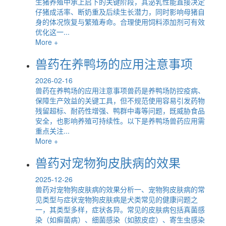
生猪养殖中承上启下的关键阶段，其泌乳性能直接决定
仔猪成活率、断奶重及后续生长潜力，同时影响母猪自
身的体况恢复与繁殖寿命。合理使用饲料添加剂可有效
优化这一...
More +
兽药在养鸭场的应用注意事项
2026-02-16
兽药在养鸭场的应用注意事项兽药是养鸭场防控疫病、
保障生产效益的关键工具，但不规范使用容易引发药物
残留超标、耐药性增强、鸭群中毒等问题，既威胁食品
安全，也影响养殖可持续性。以下是养鸭场兽药应用需
重点关注...
More +
兽药对宠物狗皮肤病的效果
2025-12-26
兽药对宠物狗皮肤病的效果分析一、宠物狗皮肤病的常
见类型与症状宠物狗皮肤病是犬类常见的健康问题之
一，其类型多样，症状各异。常见的皮肤病包括真菌感
染（如癣菌病）、细菌感染（如脓皮症）、寄生虫感染