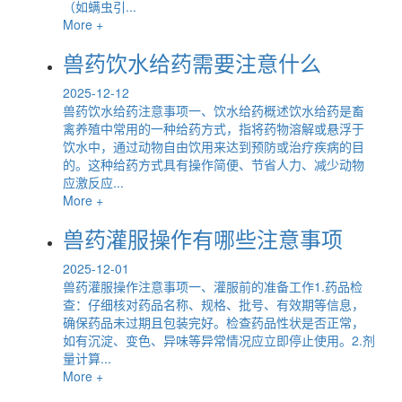
（如螨虫引...
More +
兽药饮水给药需要注意什么
2025-12-12
兽药饮水给药注意事项一、饮水给药概述饮水给药是畜
禽养殖中常用的一种给药方式，指将药物溶解或悬浮于
饮水中，通过动物自由饮用来达到预防或治疗疾病的目
的。这种给药方式具有操作简便、节省人力、减少动物
应激反应...
More +
兽药灌服操作有哪些注意事项
2025-12-01
兽药灌服操作注意事项一、灌服前的准备工作1.药品检
查：仔细核对药品名称、规格、批号、有效期等信息，
确保药品未过期且包装完好。检查药品性状是否正常，
如有沉淀、变色、异味等异常情况应立即停止使用。2.剂
量计算...
More +