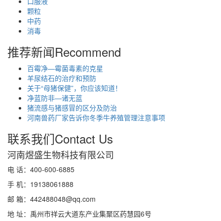
口服液
颗粒
中药
消毒
推荐新闻
Recommend
百霉净—霉菌毒素的克星
羊尿结石的治疗和预防
关于“母猪保健”，你应该知道！
净蓝防非—诸无蓝
猪流感与猪感冒的区分及防治
河南兽药厂家告诉你冬季牛养殖管理注意事项
联系我们
Contact Us
河南煜盛生物科技有限公司
电 话：400-600-6885
手 机：19138061888
邮 箱：442488048@qq.com
地 址：禹州市祥云大道东产业集聚区药慧园6号