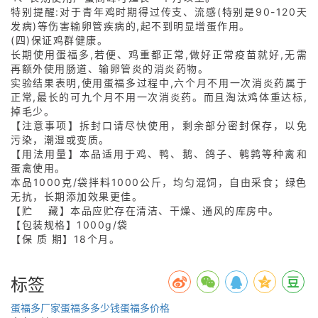
特别提醒:对于青年鸡时期得过传支、流感(特别是90-120天
发病)等伤害输卵管疾病的,起不到明显增蛋作用。
(四)保证鸡群健康。
长期使用蛋福多,若便、鸡重都正常,做好正常疫苗就好,无需
再额外使用肠道、输卵管炎的消炎药物。
实验结果表明,使用蛋福多过程中,六个月不用一次消炎药属于
正常,最长的可九个月不用一次消炎药。而且淘汰鸡体重达标,
掉毛少。
【注意事项】拆封口请尽快使用，剩余部分密封保存，以免
污染，潮湿或变质。
【用法用量】本品适用于鸡、鸭、鹅、鸽子、鹌鹑等种禽和
蛋禽使用。
本品1000克/袋拌料1000公斤，均匀混饲，自由采食；绿色
无抗，长期添加效果更佳。
【贮 藏】本品应贮存在清洁、干燥、通风的库房中。
【包装规格】1000g/袋
【保 质 期】18个月。
标签
蛋福多厂家
蛋福多多少钱
蛋福多价格