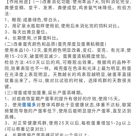
【作用用途】(一)改善消化功能:使用本品7天,饲料消化完全,
粪便变稠、变干、发黑、粪便成型,鸡舍氨气味降低。检验方
法:
1、眼观:成墨绿色,带白头。
2、用矿泉水瓶取样使用前,使用后未消化完的饲料对比。
3、每天出粪总量位。
4、长期使用,计算蛋料比。
(二)改善蛋壳颜色和品质(蛋壳厚度及蛋黄粘稠度)
使用本品10-12天,蛋壳颜色明显改善,变红、变亮、有光泽,使
用15-20天,破蛋明显减少，蛋黄蛋清粘稠度增加。
检验方法:450天以后的鸡,可眼观出效果。根据鸡的品种不
同,效果表现也不一样。褐壳蛋在色泽和光泽上最为明显,粉蛋
在光泽度上表现明显。天数越长的鸡表现越明显,破蛋率直接
就看出来了。所以,做对比试验的时候，选择鸡群的天数很关
键。
(三)增蛋或增加蛋重,延长产蛋高峰期。
1、对疫病恢复期产蛋率的提升有很好的疗效,使用15天。
2、使用
蛋福多
对整体鸡群处于亚健康状态,体重不达标,歇窝
频繁而导致的产蛋率低下,使用后能明显提升产蛋率,直至达到
高峰。
3、对正常健康鸡群,使用25天以后,每枚蛋重增加1-2g以上
(可以称重记录对比）
4、长期使用产蛋高峰可延长一个月以上。