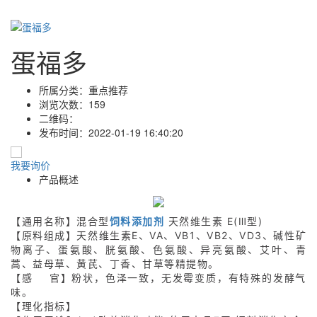
蛋福多
所属分类：
重点推荐
浏览次数：
159
二维码：
发布时间：
2022-01-19 16:40:20
我要询价
产品概述
【通用名称】混合型
饲料添加剂
天然维生素 E(Ⅲ型)
【原料组成】天然维生素E、VA、VB1、VB2、VD3、碱性矿
物离子、蛋氨酸、胱氨酸、色氨酸、异亮氨酸、艾叶、青
蒿、益母草、黄芪、丁香、甘草等精提物。
【感 官】粉状，色泽一致，无发霉变质，有特殊的发酵气
味。
【理化指标】