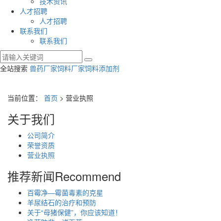
技术资讯
人才招聘
人才招聘
联系我们
联系我们
全站搜索
兽药厂家
饲料厂家
饲料添加剂
当前位置：
首页
> 营业执照
关于我们
公司简介
荣誉资质
营业执照
推荐新闻
Recommend
百霉净—霉菌毒素的克星
羊尿结石的治疗和预防
关于“母猪保健”，你应该知道！