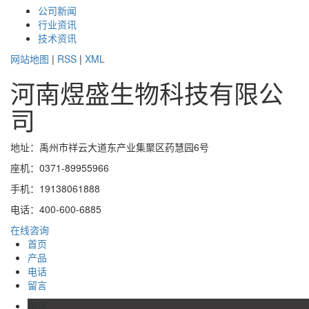
公司新闻
行业资讯
技术资讯
网站地图
|
RSS
|
XML
河南煜盛生物科技有限公
司
地址：禹州市祥云大道东产业集聚区药慧园6号
座机：0371-89955966
手机：19138061888
电话：400-600-6885
在线咨询
首页
产品
电话
留言
电话