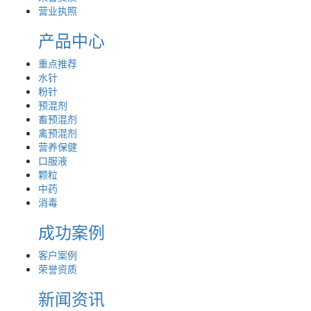
营业执照
产品中心
重点推荐
水针
粉针
预混剂
畜预混剂
禽预混剂
营养保健
口服液
颗粒
中药
消毒
成功案例
客户案例
荣誉资质
新闻资讯