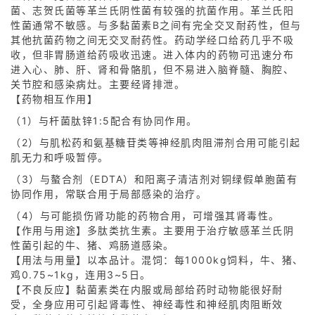
菌、志贺氏菌等革兰氏阴性菌有较强的抗菌作用。革兰氏阳
性菌通常不敏感。与多黏菌素B之间有完全交叉耐药性，但与
其他抗菌药物之间无交叉耐药性。
药动学经口给药几乎不吸
收，但非胃肠道给药吸收迅速。进入体内的药物可迅速分布
进入心、肺、肝、肾和骨骼肌，但不易进入脑脊髓、胸腔、
关节腔和感染病灶。主要经肾排泄。
【药物相互作用】
（1）与杆菌肽锌1:5配合有协同作用。
（2）与肌松药和氨基糖苷类等神经肌肉阻滞剂合用可能引起
肌无力和呼吸暂停。
（3）与螯合剂（EDTA）和阳离子清洁剂对铜绿假单胞菌有
协同作用，常联合用于局部感染的治疗。
（4）与可能损伤肾功能的药物合用，可增强其肾毒性。
【作用与用途】多肽类抗生素。主要用于治疗敏感革兰氏阴
性菌引起的牛、猪、鸡肠道感染。
【用法与用量】以本品计。混饲：每1000kg饲料，牛、猪、
鸡0.75~1kg，连用3~5日。
【不良反应】黏菌素类在内服或局部给药时动物能很好耐
受，全身应用可引起肾毒性、神经毒性和神经肌肉阻断效