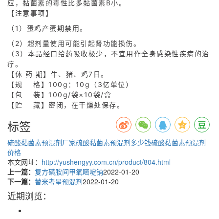
应，黏菌素的毒性比多黏菌素B小。
【注意事项】
（1）蛋鸡产蛋期禁用。
（2）超剂量使用可能引起肾功能损伤。
（3）本品经口给药吸收极少，不宜用作全身感染性疾病的治
疗。
【休 药 期】牛、猪、鸡7日。
【规 格】100g：10g（3亿单位）
【包 装】100g/袋×10袋/盒
【贮 藏】密闭，在干燥处保存。
标签
硫酸黏菌素预混剂厂家
硫酸黏菌素预混剂多少钱
硫酸黏菌素预混剂
价格
本文网址：
http://yushengyy.com.cn/product/804.html
上一篇：
复方磺胺间甲氧嘧啶钠
2022-01-20
下一篇：
替米考星预混剂
2022-01-20
近期浏览：