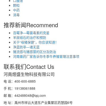
口服液
颗粒
中药
消毒
推荐新闻
Recommend
百霉净—霉菌毒素的克星
羊尿结石的治疗和预防
关于“母猪保健”，你应该知道！
净蓝防非—诸无蓝
猪流感与猪感冒的区分及防治
河南兽药厂家告诉你冬季牛养殖管理注意事项
联系我们
Contact Us
河南煜盛生物科技有限公司
电 话：400-600-6885
手 机：19138061888
邮 箱：442488048@qq.com
地 址：禹州市祥云大道东产业集聚区药慧园6号