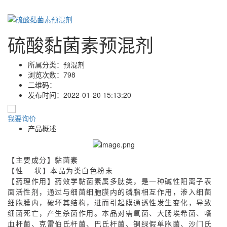
硫酸黏菌素预混剂
所属分类：
预混剂
浏览次数：
798
二维码：
发布时间：
2022-01-20 15:13:20
我要询价
产品概述
【主要成分】黏菌素
【性 状】本品为类白色粉末
【药理作用】药效学黏菌素属多肽类，是一种碱性阳离子表
面活性剂，通过与细菌细胞膜内的磷脂相互作用，渗入细菌
细胞膜内，破坏其结构，进而引起膜通透性发生变化，导致
细菌死亡，产生杀菌作用。本品对需氧菌、大肠埃希菌、嗜
血杆菌、克雷伯氏杆菌、巴氏杆菌、铜绿假单胞菌、沙门氏