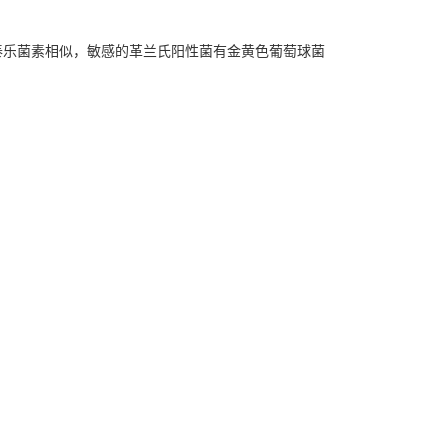
泰乐菌素相似，敏感的革兰氏阳性菌有金黄色葡萄球菌