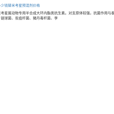
多少钱
替米考星预混剂价格
米考星属动物专用半合成大环内酯类抗生素。对支原体较强，抗菌作用与
、链球菌、炭疽杆菌、猪丹毒杆菌、李