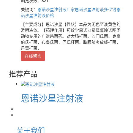
浏览次数：821
关键词：
恩诺沙星注射液厂家
恩诺沙星注射液多少钱
恩
诺沙星注射液价格
【主要成分】恩诺沙星【性状】本品为无色至淡黄色的
澄明液体。【药理作用】药效学恩诺沙星属氟喹诺酮类
动物专用的广谱杀菌药。对大肠杆菌、沙门氏菌、克雷
伯氏杆菌、布鲁氏菌、巴氏杆菌、胸膜肺炎放线杆菌、
丹毒杆菌、
在线留言
推荐产品
恩诺沙星注射液
关于我们