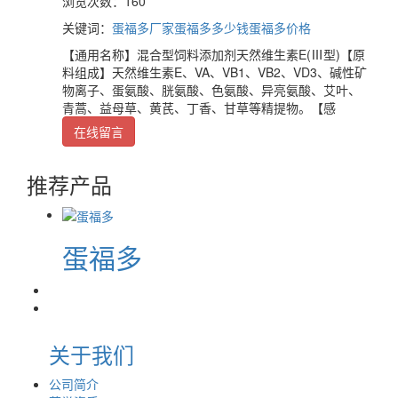
浏览次数：160
关键词：
蛋福多厂家
蛋福多多少钱
蛋福多价格
【通用名称】混合型饲料添加剂天然维生素E(Ⅲ型)【原
料组成】天然维生素E、VA、VB1、VB2、VD3、碱性矿
物离子、蛋氨酸、胱氨酸、色氨酸、异亮氨酸、艾叶、
青蒿、益母草、黄芪、丁香、甘草等精提物。【感
在线留言
推荐产品
蛋福多
关于我们
公司简介