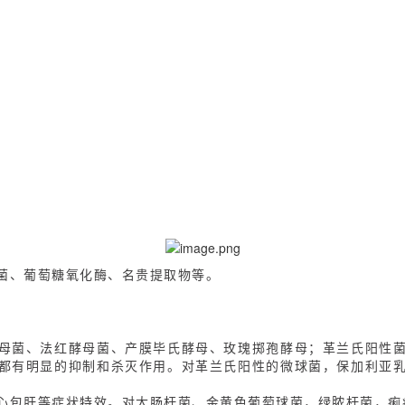
菌、葡萄糖氧化酶、名贵提取物等。
母菌、法红酵母菌、产膜毕氏酵母、玫瑰掷孢酵母；革兰氏阳性
都有明显的抑制和杀灭作用。对革兰氏阳性的微球菌，保加利亚
心包肝等症状特效。对大肠杆菌、金黄色葡萄球菌，绿脓杆菌，痢