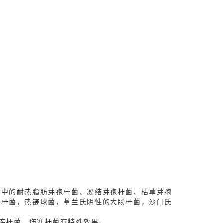
菌中的耐热脂肪芽孢杆菌、凝结芽孢杆菌、枯草芽孢
乳杆菌，热链球菌，革兰氏阴性的大肠杆菌，沙门氏
疾杆菌，伤寒杆菌有特殊效果。