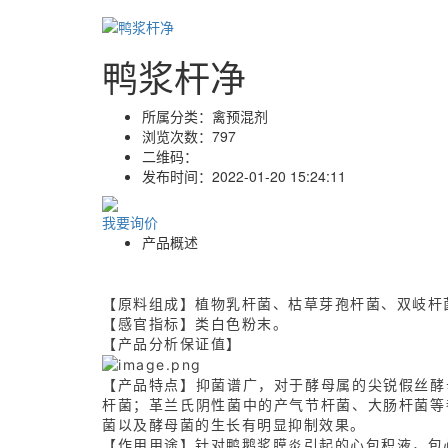
鸭浆杆净
所属分类：
禽预混剂
浏览次数：
797
二维码：
发布时间：
2022-01-20 15:24:11
我要询价
产品概述
【原料组成】植物乳杆菌、枯草芽孢杆菌、双岐杆
【感官指标】类白色粉末。
【产品分析保证值】
【产品特点】抑菌谱广，对于酵母属的尖锐假丝酵
杆菌；革兰氏阴性菌中的产气节杆菌、大肠杆菌等
菌以及酵母菌的生长有明显抑制效果。
【作用用途】针对鸭鹅浆膜炎引起的心包积液，包