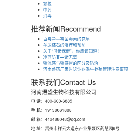
颗粒
中药
消毒
推荐新闻
Recommend
百霉净—霉菌毒素的克星
羊尿结石的治疗和预防
关于“母猪保健”，你应该知道！
净蓝防非—诸无蓝
猪流感与猪感冒的区分及防治
河南兽药厂家告诉你冬季牛养殖管理注意事项
联系我们
Contact Us
河南煜盛生物科技有限公司
电 话：400-600-6885
手 机：19138061888
邮 箱：442488048@qq.com
地 址：禹州市祥云大道东产业集聚区药慧园6号