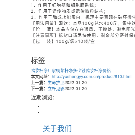
1、作用于细胞壁和细胞膜系统；
2、作用于遗传物质或遗传微粒结构；
3、作用于酶或功能蛋白。机理主要表现在破坏微
【用法用量】混饮：本品100g兑水400斤，集中
【贮 藏】本品应储存在通风、干燥处，避免阳
【注意事项】拆封口请尽快使用，剩余部分密封保
【包 装】100g/袋×10袋/盒
标签
鸭浆杆净厂家
鸭浆杆净多少钱
鸭浆杆净价格
本文网址：
http://yushengyy.com.cn/product/810.html
上一篇：
生命护卫
2022-01-20
下一篇：
立杆见影
2022-01-20
近期浏览：
关于我们