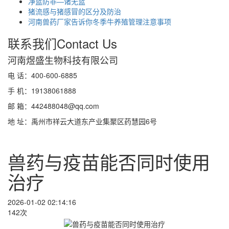
净蓝防非—诸无蓝
猪流感与猪感冒的区分及防治
河南兽药厂家告诉你冬季牛养殖管理注意事项
联系我们
Contact Us
河南煜盛生物科技有限公司
电 话：400-600-6885
手 机：19138061888
邮 箱：442488048@qq.com
地 址：禹州市祥云大道东产业集聚区药慧园6号
兽药与疫苗能否同时使用
治疗
2026-01-02 02:14:16
142次