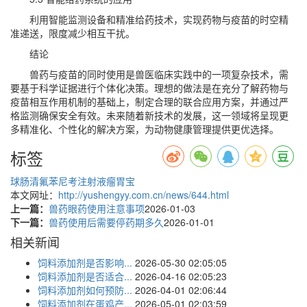
利用智能监测设备和精准给药技术，实现药物与疫苗的时空精
准递送，限度减少相互干扰。
结论
兽药与疫苗的同时使用是兽医临床实践中的一项复杂技术，需
要基于科学证据进行个体化决策。理想的做法是在充分了解药物与
疫苗相互作用机制的基础上，制定合理的联合应用方案，并通过严
格监测确保安全有效。未来随着新技术的发展，这一领域将呈现更
多精准化、个性化的解决方案，为动物健康管理提供更优选择。
标签
球肠清
氟苯尼考注射液
瘤胃宝
本文网址：
http://yushengyy.com.cn/news/644.html
上一篇：
兽药眼药使用注意事项
2026-01-03
下一篇：
兽药使用后需要停药期多久
2026-01-01
相关新闻
饲料添加剂是否影响...
2026-05-30 02:05:05
饲料添加剂是否适合...
2026-04-16 02:05:23
饲料添加剂如何预防...
2026-04-01 02:06:44
饲料添加剂在蛋鸡产...
2026-05-01 02:03:59